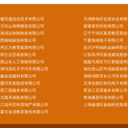
安徽百盛信息技术有限公司
天津静海区金宸农业有限
四川乐山海网建筑有限公司
新疆泰安科技有限公司
香港润达智能制造有限公司
辽宁于洪区真雷教育股份
江西翰铭旅游有限公司
宁夏海纳电子有限公司
贵州正大教育集团有限公司
四川泸州翰欧金融有限公
山西立达贸易有限公司
江苏高淳区丽龙建筑股份
江西山全人工智能有限公司
福建马尾区天行新能源有
天津河东区天宇汽车有限公司
湖北青山区华强能源有限
安徽金宸建材有限公司
湖南浏阳市长久汽车有限
新疆洋良新能源有限公司
天津东丽区秋伦电子有限
陕西三国服务有限公司
黑龙江宏景服务有限公司
河北隆禾保险有限公司
青海佩贵环保有限公司
浙江温州宏科房地产有限公司
上海杨浦区扬驰科技集团
内蒙古金茂教育股份有限公司